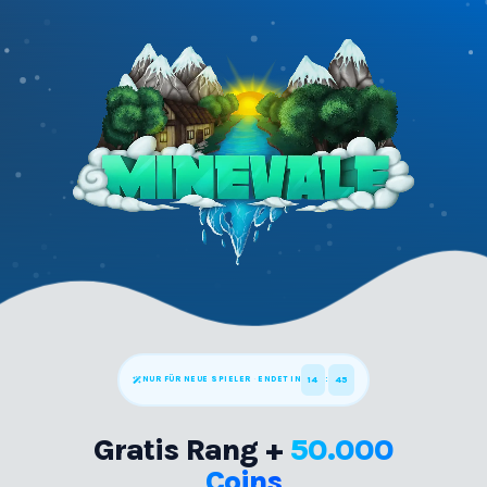
14
44
NUR FÜR NEUE SPIELER
·
ENDET IN
:
Gratis Rang +
50.000
Coins